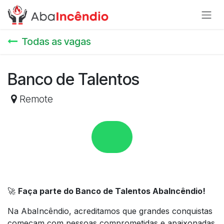
Pular para o conteúdo
Todas as vagas
Banco de Talentos
Remote
🚀
Faça parte do Banco de Talentos AbaIncêndio!
Na AbaIncêndio, acreditamos que grandes conquistas
começam com pessoas comprometidas e apaixonadas